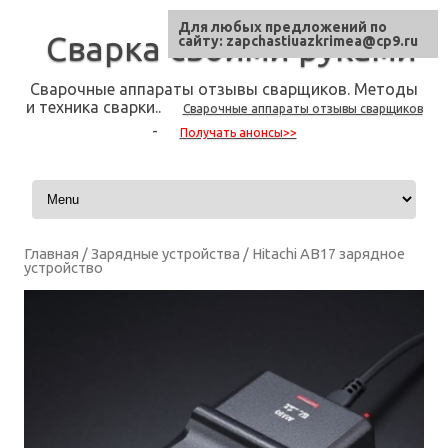
Для любых предложений по
Сварка своими руками
сайту: zapchastiuazkrimea@cp9.ru
Сварочные аппараты отзывы сварщиков. Методы
и техника сварки..
Сварочные аппараты отзывы сварщиков
-
Получать анонсы>>
Skip to content
Главная
/
Зарядные устройства
/ Hitachi AB17 зарядное
устройство