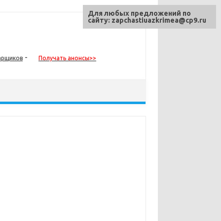
Для любых предложений по
сайту: zapchastiuazkrimea@cp9.ru
-
арщиков
Получать анонсы>>